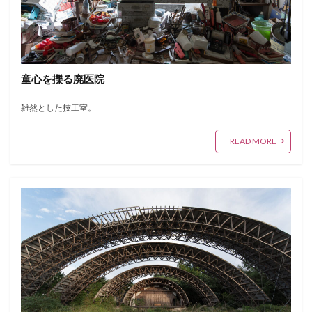
童心を擽る廃医院
雑然とした技工室。
READ MORE