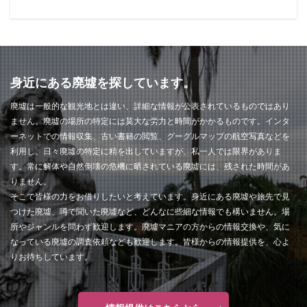
身近にある廃墟を探しています。
廃墟は一般的な観光地とは違い、詳細な情報が公表されているものではあり
ません。廃墟の場所の特定には莫大な労力と時間がかかるものです。インタ
ーネットでの情報収集、古い書籍の閲覧、グーグルマップの航空写真などを
利用し、日々廃墟の特定に精を出していますが、私一人では限界がありま
す。常に解体や自然倒壊の危機に晒されている廃墟には、残された時間があ
りません。
そこで皆様の力をお借りしたいと考えています。身近にある廃墟や旅先で見
つけた廃墟、噂で聞いた廃墟など、どんなに些細な情報でも構いません。場
所やジャンルを問わず歓迎します。廃墟マニアの方からの情報交換や、気に
なっている廃墟の調査依頼なども歓迎します。皆様からの情報提供を、心よ
りお待ちしています。