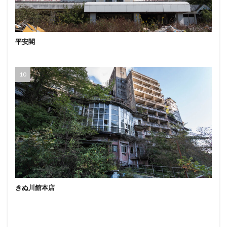
平安閣
きぬ川館本店