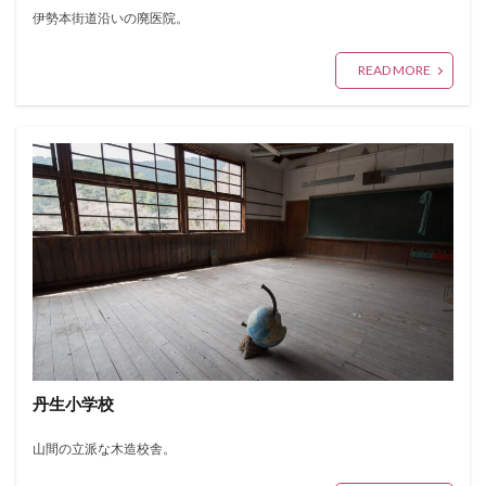
伊勢本街道沿いの廃医院。
READ MORE
丹生小学校
山間の立派な木造校舎。