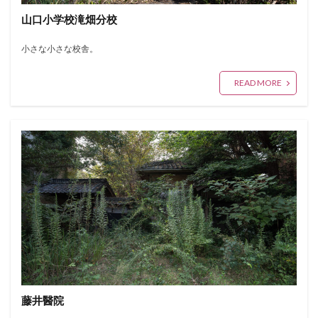
山口小学校滝畑分校
小さな小さな校舎。
READ MORE
藤井醫院