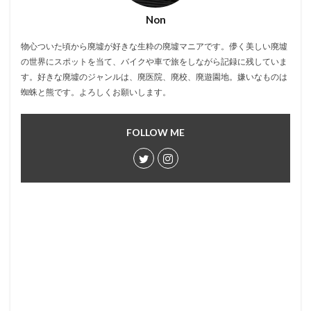
Non
物心ついた頃から廃墟が好きな生粋の廃墟マニアです。儚く美しい廃墟
の世界にスポットを当て、バイクや車で旅をしながら記録に残していま
す。好きな廃墟のジャンルは、廃医院、廃校、廃遊園地。嫌いなものは
蜘蛛と熊です。よろしくお願いします。
FOLLOW ME