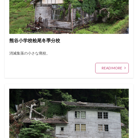
熊谷小学校桧尾冬季分校
消滅集落の小さな廃校。
READ MORE