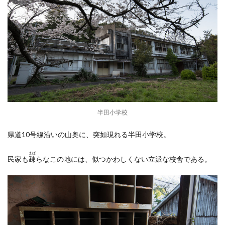
半田小学校
県道10号線沿いの山奥に、突如現れる半田小学校。
まば
民家も
疎
らなこの地には、似つかわしくない立派な校舎である。