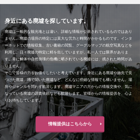
身近にある廃墟を探しています。
廃墟は一般的な観光地とは違い、詳細な情報が公表されているものではあり
ません。廃墟の場所の特定には莫大な労力と時間がかかるものです。インタ
ーネットでの情報収集、古い書籍の閲覧、グーグルマップの航空写真などを
利用し、日々廃墟の特定に精を出していますが、私一人では限界がありま
す。常に解体や自然倒壊の危機に晒されている廃墟には、残された時間があ
りません。
そこで皆様の力をお借りしたいと考えています。身近にある廃墟や旅先で見
つけた廃墟、噂で聞いた廃墟など、どんなに些細な情報でも構いません。場
所やジャンルを問わず歓迎します。廃墟マニアの方からの情報交換や、気に
なっている廃墟の調査依頼なども歓迎します。皆様からの情報提供を、心よ
りお待ちしています。
情報提供はこちらから