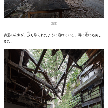
講堂
えぐ
たが
講堂の左側が、
抉
り取られたように崩れている。噂に
違
わぬ美し
さだ。