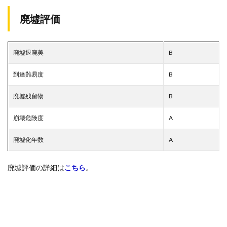
廃墟評価
廃墟退廃美
B
到達難易度
B
廃墟残留物
B
崩壊危険度
A
廃墟化年数
A
廃墟評価の詳細は
こちら
。