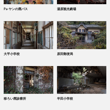
Pa-ヤンの廃バス
湯原観光劇場
大平小学校
原田郵便局
移ろい廃診療所
半田小学校