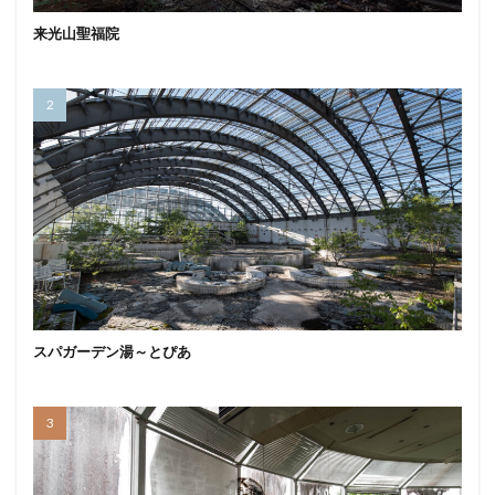
来光山聖福院
スパガーデン湯～とぴあ