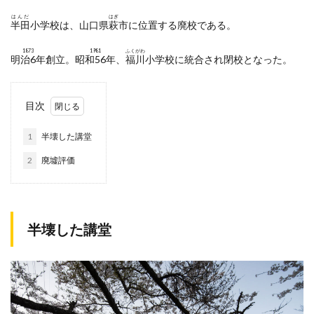
はんだ
はぎ
半田
小学校は、山口県
萩
市に位置する廃校である。
1873
1981
ふくがわ
明治6年
創立。
昭和56年
、
福川
小学校に統合され閉校となった。
目次
1
半壊した講堂
2
廃墟評価
半壊した講堂