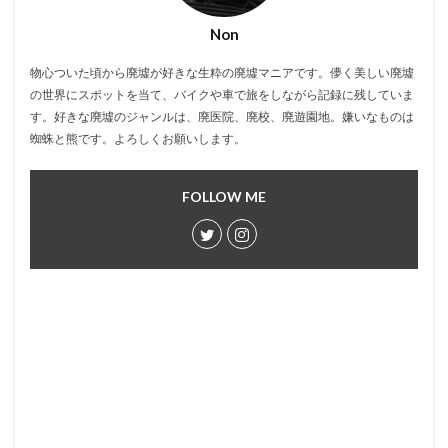
Non
物心ついた頃から廃墟が好きな生粋の廃墟マニアです。儚く美しい廃墟
の世界にスポットを当て、バイクや車で旅をしながら記録に残していま
す。好きな廃墟のジャンルは、廃医院、廃校、廃遊園地。嫌いなものは
蜘蛛と熊です。よろしくお願いします。
FOLLOW ME